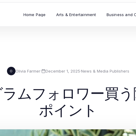
Home Page
Arts & Entertainment
Business and 
Olivia Farmer
·
December 1, 2025
·
News & Media Publishers
O
グラムフォロワー買う
ポイント