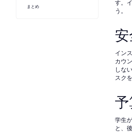
す。
まとめ
う。
安
イン
カウ
しな
スク
予
学生
と、