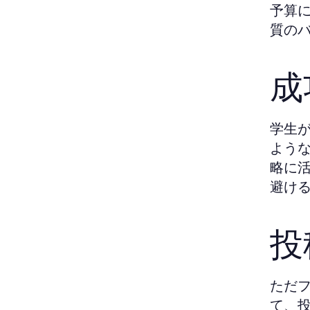
予算
質の
成
学生
よう
略に
避け
投
ただ
て、