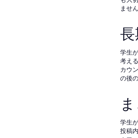
ませ
長
学生
考え
カウ
の後
ま
学生
投稿