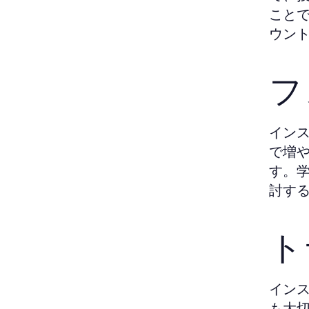
こと
ウン
フ
イン
で増や
す。
討す
ト
イン
も大