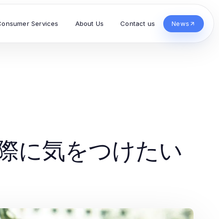
Consumer Services
About Us
Contact us
News
際に気をつけたい