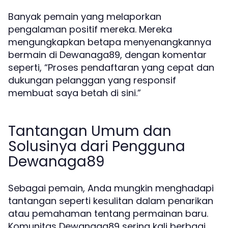
Banyak pemain yang melaporkan
pengalaman positif mereka. Mereka
mengungkapkan betapa menyenangkannya
bermain di Dewanaga89, dengan komentar
seperti, “Proses pendaftaran yang cepat dan
dukungan pelanggan yang responsif
membuat saya betah di sini.”
Tantangan Umum dan
Solusinya dari Pengguna
Dewanaga89
Sebagai pemain, Anda mungkin menghadapi
tantangan seperti kesulitan dalam penarikan
atau pemahaman tentang permainan baru.
Komunitas Dewanaga89 sering kali berbagi