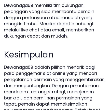
Dewanaga89 memiliki tim dukungan
pelanggan yang siap membantu pemain
dengan pertanyaan atau masalah yang
mungkin timbul. Mereka dapat dihubungi
melalui live chat atau email, memberikan
dukungan cepat dan mudah.
Kesimpulan
Dewanaga89 adalah pilihan menarik bagi
para penggemar slot online yang mencari
pengalaman bermain yang menggembirakan
dan menguntungkan. Dengan pemahaman
mendalam tentang strategi, manajemen
bankroll, dan pemilihan permainan yang
tepat, pemain dapat memaksimalkan