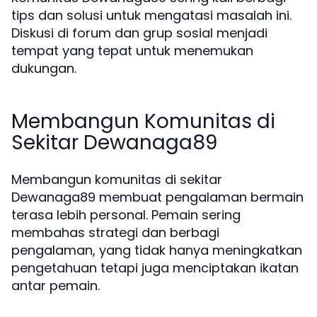
tips dan solusi untuk mengatasi masalah ini.
Diskusi di forum dan grup sosial menjadi
tempat yang tepat untuk menemukan
dukungan.
Membangun Komunitas di
Sekitar Dewanaga89
Membangun komunitas di sekitar
Dewanaga89 membuat pengalaman bermain
terasa lebih personal. Pemain sering
membahas strategi dan berbagi
pengalaman, yang tidak hanya meningkatkan
pengetahuan tetapi juga menciptakan ikatan
antar pemain.