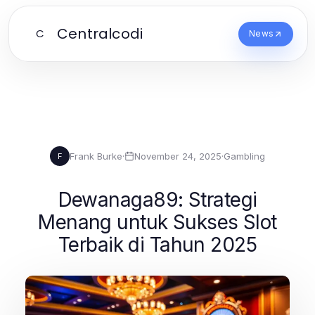
Centralcodi
C
News
Frank Burke
·
November 24, 2025
·
Gambling
F
Dewanaga89: Strategi
Menang untuk Sukses Slot
Terbaik di Tahun 2025