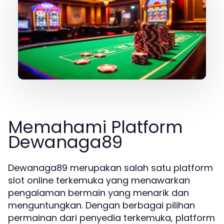
Memahami Platform
Dewanaga89
Dewanaga89 merupakan salah satu platform
slot online terkemuka yang menawarkan
pengalaman bermain yang menarik dan
menguntungkan. Dengan berbagai pilihan
permainan dari penyedia terkemuka, platform