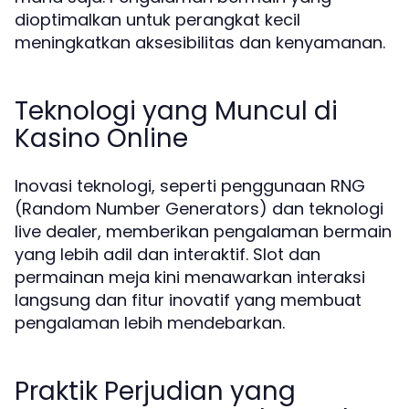
dioptimalkan untuk perangkat kecil
meningkatkan aksesibilitas dan kenyamanan.
Teknologi yang Muncul di
Kasino Online
Inovasi teknologi, seperti penggunaan RNG
(Random Number Generators) dan teknologi
live dealer, memberikan pengalaman bermain
yang lebih adil dan interaktif. Slot dan
permainan meja kini menawarkan interaksi
langsung dan fitur inovatif yang membuat
pengalaman lebih mendebarkan.
Praktik Perjudian yang