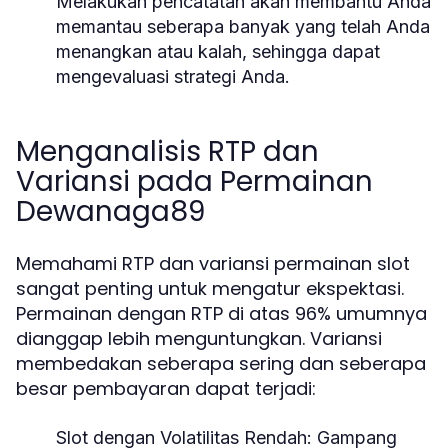
Melakukan pencatatan akan membantu Anda
memantau seberapa banyak yang telah Anda
menangkan atau kalah, sehingga dapat
mengevaluasi strategi Anda.
Menganalisis RTP dan
Variansi pada Permainan
Dewanaga89
Memahami RTP dan variansi permainan slot
sangat penting untuk mengatur ekspektasi.
Permainan dengan RTP di atas 96% umumnya
dianggap lebih menguntungkan. Variansi
membedakan seberapa sering dan seberapa
besar pembayaran dapat terjadi:
Slot dengan Volatilitas Rendah:
Gampang