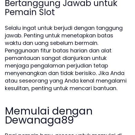
Bertanggung Jawab untuk
Pemain Slot
Selalu ingat untuk berjudi dengan tanggung
jawab. Penting untuk menetapkan batas
waktu dan uang sebelum bermain.
Penggunaan fitur batas harian dan alat
pemantauan sangat dianjurkan untuk
menjaga pengalaman perjudian tetap
menyenangkan dan tidak berisiko. Jika Anda
atau seseorang yang Anda kenal mengalami
kesulitan, penting untuk mencari bantuan.
Memulai dengan
Dewanaga89