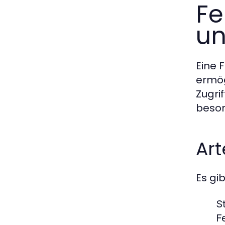
Fe
un
Eine 
ermög
Zugri
beson
Ar
Es gi
S
F