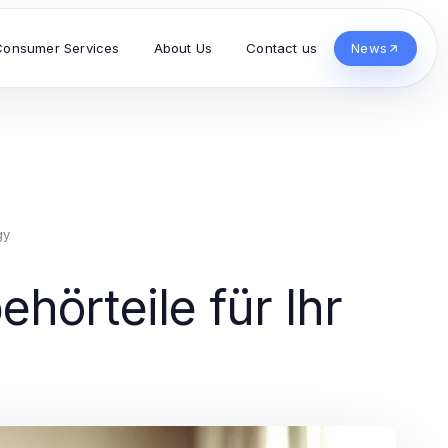
Consumer Services
About Us
Contact us
News
gy
hörteile für Ihr