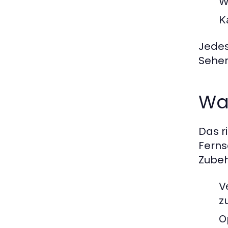
W
K
Jedes
Seher
War
Das r
Ferns
Zubeh
V
z
O