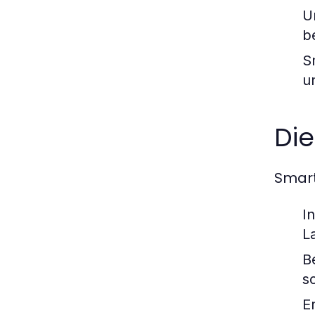
U
b
S
u
Di
Smart
I
L
B
s
E