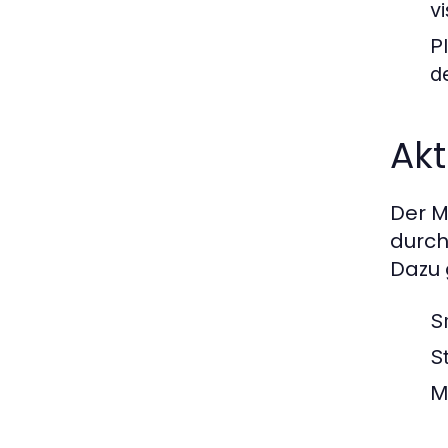
v
P
d
Akt
Der M
durch
Dazu 
S
S
M