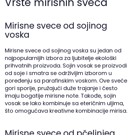
Vrste mirisnih sveća
Mirisne svece od sojinog
voska
Mirisne svece od sojinog voska su jedan od
najpopularnijih izbora za ljubitelje ekološki
prihvatnih proizvoda. Sojin vosak se proizvodi
od soje i smatra se održivijim izborom u
poređenju sa parafinskim voskom. Ove sveće
gori sporije, pružajući duže trajanje i često
imaju bogatije mirisne note. Takođe, sojin
vosak se lako kombinuje sa eteričnim uljima,
što omogućava kreativne kombinacije mirisa.
Mirisne svece od pčelinjeg