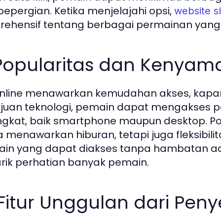
bepergian. Ketika menjelajahi opsi,
website sl
ehensif tentang berbagai permainan yang 
1 Popularitas dan Kenya
online menawarkan kemudahan akses, kapan
uan teknologi, pemain dapat mengakses pe
gkat, baik smartphone maupun desktop. Po
 menawarkan hiburan, tetapi juga fleksibil
in yang dapat diakses tanpa hambatan ad
ik perhatian banyak pemain.
 Fitur Unggulan dari Peny