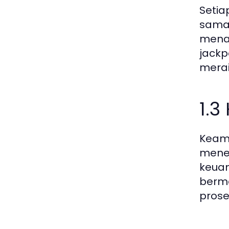
Setia
sama 
menam
jackp
merai
1.
Keama
mener
keuan
berma
pros