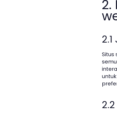
2.
we
2.1
Situs
semua
inter
untu
prefe
2.2