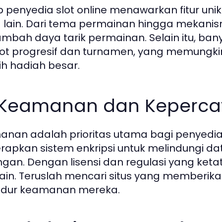
p penyedia slot online menawarkan fitur 
lain. Dari tema permainan hingga mekani
bah daya tarik permainan. Selain itu, banya
ot progresif dan turnamen, yang memungki
h hadiah besar.
3 Keamanan dan Keperc
nan adalah prioritas utama bagi penyedia 
apkan sistem enkripsi untuk melindungi da
gan. Dengan lisensi dan regulasi yang ke
in. Teruslah mencari situs yang memberika
edur keamanan mereka.