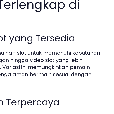
 Terlengkap di
lot yang Tersedia
rmainan slot untuk memenuhi kebutuhan
gan hingga video slot yang lebih
s. Variasi ini memungkinkan pemain
engalaman bermain sesuai dengan
an Terpercaya