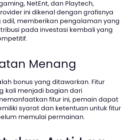
gaming, NetEnt, dan Playtech,
ovider ini dikenal dengan grafisnya
adil, memberikan pengalaman yang
tribusi pada investasi kembali yang
mpetitif.
mpatan Menang
alah bonus yang ditawarkan. Fitur
ng kali menjadi bagian dari
anfaatkan fitur ini, pemain dapat
iki syarat dan ketentuan untuk fitur
belum memulai permainan.